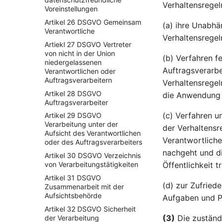
Verhaltensregel
Voreinstellungen
Artikel 26 DSGVO Gemeinsam
(a) ihre Unabhä
Verantwortliche
Verhaltensregel
Artiekl 27 DSGVO Vertreter
von nicht in der Union
(b) Verfahren f
niedergelassenen
Auftragsverarbe
Verantwortlichen oder
Auftragsverarbeitern
Verhaltensregel
Artikel 28 DSGVO
die Anwendung 
Auftragsverarbeiter
(c) Verfahren u
Artikel 29 DSGVO
Verarbeitung unter der
der Verhaltensr
Aufsicht des Verantwortlichen
Verantwortlich
oder des Auftragsverarbeiters
nachgeht und di
Artikel 30 DSGVO Verzeichnis
von Verarbeitungstätigkeiten
Öffentlichkeit 
Artikel 31 DSGVO
(d) zur Zufried
Zusammenarbeit mit der
Aufsichtsbehörde
Aufgaben und Pf
Artikel 32 DSGVO Sicherheit
(3)
Die zuständ
der Verarbeitung