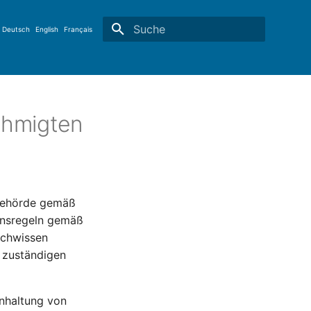
Deutsch
English
Français
Suche wird initialisiert
hmigten
behörde gemäß
ensregeln gemäß
achwissen
r zuständigen
nhaltung von