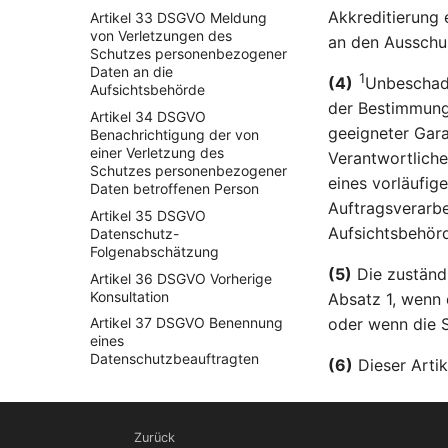
Akkreditierung
Artikel 33 DSGVO Meldung
von Verletzungen des
an den Ausschu
Schutzes personenbezogener
Daten an die
1
(4)
Unbeschade
Aufsichtsbehörde
der Bestimmun
Artikel 34 DSGVO
geeigneter Gara
Benachrichtigung der von
einer Verletzung des
Verantwortliche
Schutzes personenbezogener
eines vorläufig
Daten betroffenen Person
Auftragsverarbe
Artikel 35 DSGVO
Aufsichtsbehör
Datenschutz-
Folgenabschätzung
(5)
Die zuständi
Artikel 36 DSGVO Vorherige
Konsultation
Absatz 1, wenn 
oder wenn die S
Artikel 37 DSGVO Benennung
eines
Datenschutzbeauftragten
(6)
Dieser Artik
Artikel 38 DSGVO Stellung
des Datenschutzbeauftragten
Artikel 39 DSGVO Aufgaben
Zurück