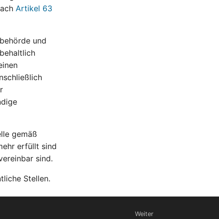
nach
Artikel 63
sbehörde und
behaltlich
einen
schließlich
r
ndige
elle gemäß
ehr erfüllt sind
vereinbar sind.
liche Stellen.
Weiter