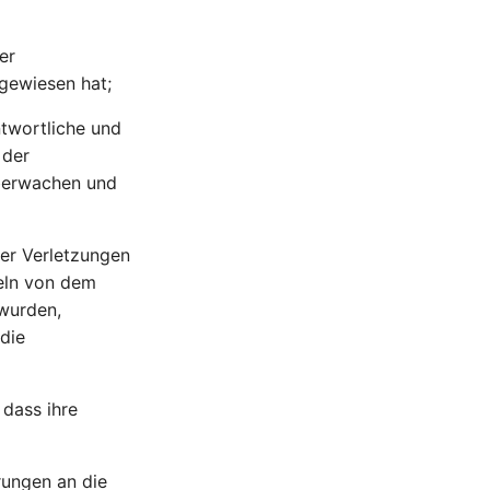
er
gewiesen hat;
ntwortliche und
 der
überwachen und
ber Verletzungen
geln von dem
wurden,
die
 dass ihre
rungen an die