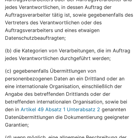
Online-Kennungen zur
Artikel 22 DSGVO
Aufgaben des Vorsitzes
Datenschutzgesetz
§21
jedes Verantwortlichen, in dessen Auftrag der
Profilerstellung und
Automatisierte
Rheinland-Pfalz
Auftragsverarbeiter tätig ist, sowie gegebenenfalls des
Identifizierung*
Entscheidungen im
Artikel 75 DSGVO
(RLPLDSG)
§22
Vertreters des Verantwortlichen oder des
Einzelfall einschließlich
Sekretariat
Profiling
Auftragsverarbeiters und eines etwaigen
§23
Datenschutzbeauftragten;
Artikel 76 DSGVO
Artikel 23 DSGVO
Vertraulichkeit
(b) die Kategorien von Verarbeitungen, die im Auftrag
Beschränkungen
jedes Verantwortlichen durchgeführt werden;
(c) gegebenenfalls Übermittlungen von
personenbezogenen Daten an ein Drittland oder an
eine internationale Organisation, einschließlich der
Angabe des betreffenden Drittlands oder der
betreffenden internationalen Organisation, sowie bei
den in
Artikel 49 Absatz 1 Unterabsatz 2
genannten
Datenübermittlungen die Dokumentierung geeigneter
Garantien;
(d) wenn möglich, eine allgemeine Beschreibung der