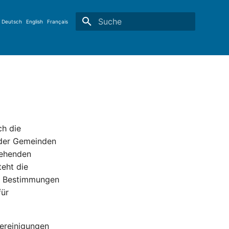
Deutsch
English
Français
Suche wird initialisiert
ch die
, der Gemeinden
tehenden
teht die
die Bestimmungen
für
Vereinigungen