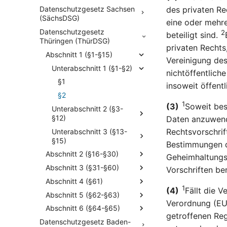
des privaten R
Datenschutzgesetz Sachsen
(SächsDSG)
eine oder mehre
Datenschutzgesetz
2
beteiligt sind.
Thüringen (ThürDSG)
privaten Rechts
Abschnitt 1 (§1-§15)
Vereinigung des
Unterabschnitt 1 (§1-§2)
nichtöffentlich
§1
insoweit öffent
§2
1
(3)
Soweit bes
Unterabschnitt 2 (§3-
§12)
Daten anzuwend
Rechtsvorschrif
Unterabschnitt 3 (§13-
§15)
Bestimmungen 
Abschnitt 2 (§16-§30)
Geheimhaltungsp
Abschnitt 3 (§31-§60)
Vorschriften be
Abschnitt 4 (§61)
1
(4)
Fällt die 
Abschnitt 5 (§62-§63)
Verordnung (EU
Abschnitt 6 (§64-§65)
getroffenen Re
Datenschutzgesetz Baden-