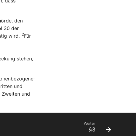
n, dass
hörde, den
l 30 der
2
tig wird.
Für
eckung stehen,
rsonenbezogener
ritten und
, Zweiten und
Weiter
§3