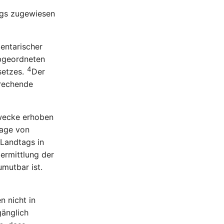
ags zugewiesen
entarischer
Abgeordneten
4
setzes.
Der
prechende
Zwecke erhoben
lage von
Landtags in
bermittlung der
mutbar ist.
 nicht in
änglich