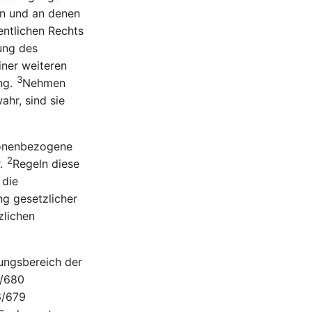
en und an denen
entlichen Rechts
gung des
iner weiteren
3
ng.
Nehmen
ahr, sind sie
sonenbezogene
2
r.
Regeln diese
 die
ng gesetzlicher
zlichen
ungsbereich der
6/680
6/679