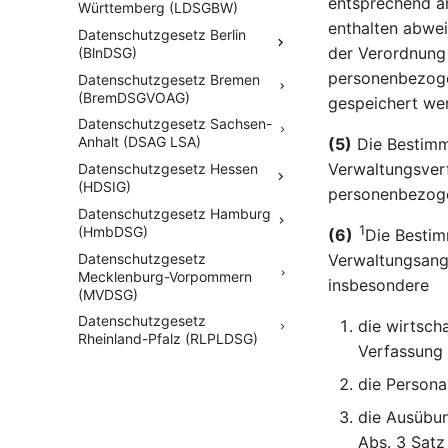
entsprechend an
Württemberg (LDSGBW)
enthalten abwe
Datenschutzgesetz Berlin
der Verordnung 
(BlnDSG)
personenbezogen
Datenschutzgesetz Bremen
(BremDSGVOAG)
gespeichert wer
Datenschutzgesetz Sachsen-
Anhalt (DSAG LSA)
(5)
Die Bestimm
Verwaltungsverf
Datenschutzgesetz Hessen
(HDSIG)
personenbezoge
Datenschutzgesetz Hamburg
1
(HmbDSG)
(6)
Die Bestim
Datenschutzgesetz
Verwaltungsange
Mecklenburg-Vorpommern
insbesondere
(MVDSG)
Datenschutzgesetz
die wirtsch
Rheinland-Pfalz (RLPLDSG)
Verfassung 
die Persona
die Ausübun
Abs. 3 Satz