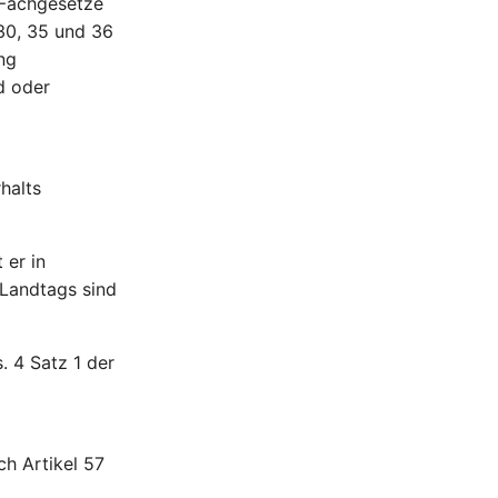
 Fachgesetze
 30, 35 und 36
ng
d oder
halts
 er in
Landtags sind
. 4 Satz 1 der
h Artikel 57