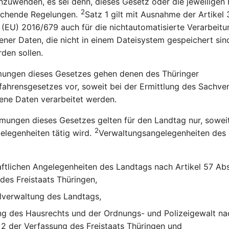
zuwenden, es sei denn, dieses Gesetz oder die jeweiligen
2
ichende Regelungen.
Satz 1 gilt mit Ausnahme der Artikel
(EU) 2016/679 auch für die nichtautomatisierte Verarbeitu
er Daten, die nicht in einem Dateisystem gespeichert sin
den sollen.
ungen dieses Gesetzes gehen denen des Thüringer
ahrensgesetzes vor, soweit bei der Ermittlung des Sachver
ne Daten verarbeitet werden.
mungen dieses Gesetzes gelten für den Landtag nur, soweit
2
legenheiten tätig wird.
Verwaltungsangelegenheiten des 
aftlichen Angelegenheiten des Landtags nach Artikel 57 Abs
des Freistaats Thüringen,
lverwaltung des Landtags,
g des Hausrechts und der Ordnungs- und Polizeigewalt nac
 2 der Verfassung des Freistaats Thüringen und