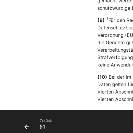
gemacht werde
schutzwürdige B
1
(9)
Für den Re
Datenschutzbeau
Verordnung (EU)
die Gerichte gi
Verarbeitungstä
Strafverfolgung
keine Anwendun
(10)
Bei der im
Daten gelten fü
Vierten Abschni
Vierten Abschni
Zurück
§1