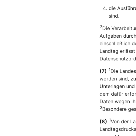
die Ausführ
sind.
3
Die Verarbeit
Aufgaben durch
einschließlich 
Landtag erlässt
Datenschutzord
1
(7)
Die Landes
worden sind, z
Unterlagen und
dem dafür erfo
Daten wegen ihr
3
Besondere ges
1
(8)
Von der La
Landtagsdrucks