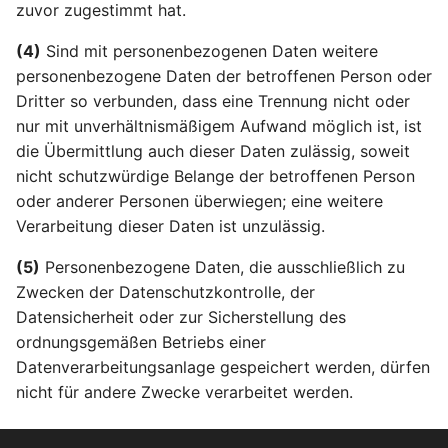
zuvor zugestimmt hat.
Artikel 39 DSGVO
(4)
Sind mit personenbezogenen Daten weitere
Aufgaben des
personenbezogene Daten der betroffenen Person oder
Datenschutzbeauftragte
Dritter so verbunden, dass eine Trennung nicht oder
nur mit unverhältnismäßigem Aufwand möglich ist, ist
Artikel 40 DSGVO
die Übermittlung auch dieser Daten zulässig, soweit
Verhaltensregeln
nicht schutzwürdige Belange der betroffenen Person
oder anderer Personen überwiegen; eine weitere
Artikel 41 DSGVO
Verarbeitung dieser Daten ist unzulässig.
Überwachung der
genehmigten
(5)
Personenbezogene Daten, die ausschließlich zu
Verhaltensregeln
Zwecken der Datenschutzkontrolle, der
Datensicherheit oder zur Sicherstellung des
Artikel 42 DSGVO
ordnungsgemäßen Betriebs einer
Zertifizierung
Datenverarbeitungsanlage gespeichert werden, dürfen
nicht für andere Zwecke verarbeitet werden.
Artikel 43 DSGVO
Zertifizierungsstellen