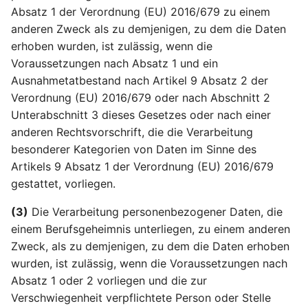
Online-Kennungen zur
Artikel 22 DSGVO
einer Verletzung des
Aufgaben des Vorsitzes
Absatz 1 der Verordnung (EU) 2016/679 zu einem
§21
Profilerstellung und
Automatisierte
Schutzes
anderen Zweck als zu demjenigen, zu dem die Daten
Identifizierung*
Entscheidungen im
personenbezogener Dat
Artikel 75 DSGVO
§22
erhoben wurden, ist zulässig, wenn die
Einzelfall einschließlich
betroffenen Person
Sekretariat
Voraussetzungen nach Absatz 1 und ein
Profiling
§23
Ausnahmetatbestand nach Artikel 9 Absatz 2 der
Artikel 35 DSGVO
Artikel 76 DSGVO
Verordnung (EU) 2016/679 oder nach Abschnitt 2
Artikel 23 DSGVO
Datenschutz-
Vertraulichkeit
Unterabschnitt 3 dieses Gesetzes oder nach einer
Beschränkungen
Folgenabschätzung
anderen Rechtsvorschrift, die die Verarbeitung
besonderer Kategorien von Daten im Sinne des
Artikel 36 DSGVO
Artikels 9 Absatz 1 der Verordnung (EU) 2016/679
Vorherige Konsultation
gestattet, vorliegen.
Artikel 37 DSGVO
(3)
Die Verarbeitung personenbezogener Daten, die
Benennung eines
einem Berufsgeheimnis unterliegen, zu einem anderen
Datenschutzbeauftragte
Zweck, als zu demjenigen, zu dem die Daten erhoben
wurden, ist zulässig, wenn die Voraussetzungen nach
Artikel 38 DSGVO Stellu
Absatz 1 oder 2 vorliegen und die zur
des
Verschwiegenheit verpflichtete Person oder Stelle
Datenschutzbeauftragte