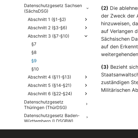
Datenschutzgesetz Sachsen
(2)
Die ablehne
(SächsDSG)
der Zweck der A
Abschnitt 1 (§1-§2)
hinzuweisen, da
Abschnitt 2 (§3-§6)
auf Verlangen d
Abschnitt 3 (§7-§10)
Sächsischen Dat
§7
auf den Erkennt
§8
weitergehenden
§9
(3)
Bezieht sic
§10
Staatsanwaltsch
Abschnitt 4 (§11-§13)
zuständigen St
Abschnitt 5 (§14-§21)
Militärischen A
Abschnitt 6 (§22-§24)
Datenschutzgesetz
Thüringen (ThürDSG)
Datenschutzgesetz Baden-
Württemberg (LDSGBW)
Datenschutzgesetz Berlin
(BlnDSG)