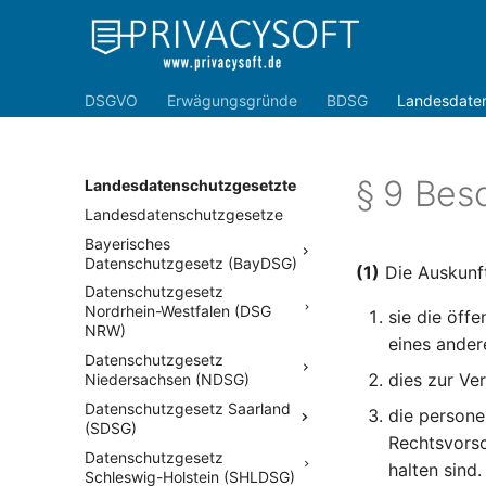
DSGVO
Erwägungsgründe
BDSG
Landesdate
§ 9 Bes
Landesdatenschutzgesetzte
Landesdatenschutzgesetze
Bayerisches
Datenschutzgesetz (BayDSG)
(1)
Die Auskunft
Datenschutzgesetz
Nordrhein-Westfalen (DSG
sie die öff
NRW)
eines ander
Datenschutzgesetz
dies zur Ve
Niedersachsen (NDSG)
Datenschutzgesetz Saarland
die persone
(SDSG)
Rechtsvorsc
Datenschutzgesetz
halten sind.
Schleswig-Holstein (SHLDSG)