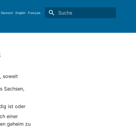
Deutsch
English
Français
Suche wird initialisiert
s
, soweit
es Sachsen,
ig ist oder
ch einer
nen geheim zu