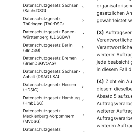
organisatorisch
Datenschutzgesetz Sachsen
(SächsDSG)
gesetzlichen An
Datenschutzgesetz
gewährleistet w
Thüringen (ThürDSG)
Datenschutzgesetz Baden-
(3)
Auftragsver
Württemberg (LDSGBW)
Verantwortliche
Datenschutzgesetz Berlin
Verantwortlich
(BlnDSG)
weiterer Auftra
Datenschutzgesetz Bremen
jede beabsichti
(BremDSGVOAG)
in diesem Fall 
Datenschutzgesetz Sachsen-
Anhalt (DSAG LSA)
(4)
Zieht ein Au
Datenschutzgesetz Hessen
diesem dieselbe
(HDSIG)
Absatz 5 aufzue
Datenschutzgesetz Hamburg
(HmbDSG)
Auftragsverarbei
weiterer Auftra
Datenschutzgesetz
Mecklenburg-Vorpommern
Auftragsverarbe
(MVDSG)
weiteren Auftra
Datenschutzgesetz