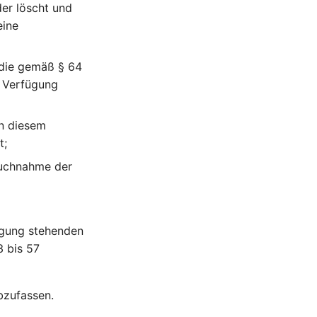
er löscht und
eine
 die gemäß § 64
r Verfügung
n diesem
t;
ruchnahme der
ügung stehenden
3 bis 57
bzufassen.