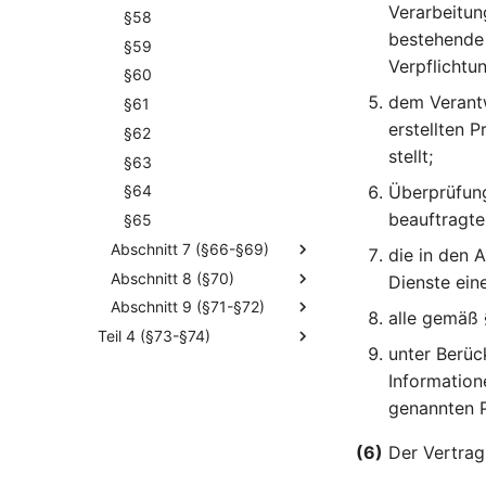
Verarbeitun
§58
bestehende 
§59
Verpflichtu
§60
dem Verantw
§61
erstellten 
§62
stellt;
§63
Überprüfung
§64
beauftragte
§65
Abschnitt 7 (§66-§69)
die in den 
Abschnitt 8 (§70)
Dienste ein
Abschnitt 9 (§71-§72)
alle gemäß 
Teil 4 (§73-§74)
unter Berüc
Information
genannten P
(6)
Der Vertrag 