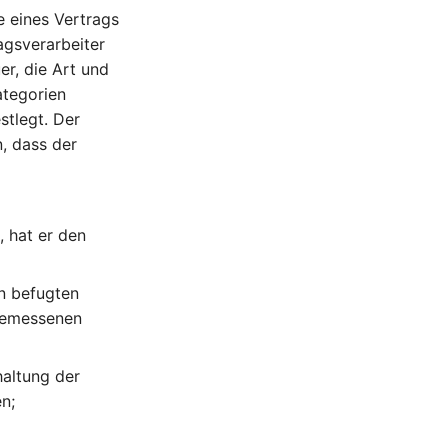
e eines Vertrags
agsverarbeiter
r, die Art und
ategorien
stlegt. Der
, dass der
, hat er den
n befugten
ngemessenen
haltung der
n;