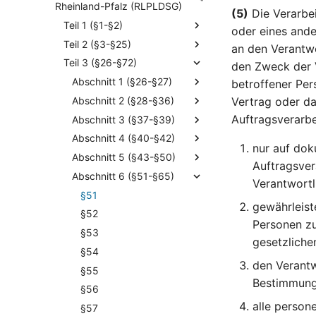
Rheinland-Pfalz (RLPLDSG)
(5)
Die Verarbei
Teil 1 (§1-§2)
oder eines ande
Teil 2 (§3-§25)
an den Verantwo
Teil 3 (§26-§72)
den Zweck der 
Abschnitt 1 (§26-§27)
betroffener Per
Abschnitt 2 (§28-§36)
Vertrag oder d
Auftragsverarbe
Abschnitt 3 (§37-§39)
Abschnitt 4 (§40-§42)
nur auf dok
Abschnitt 5 (§43-§50)
Auftragsver
Abschnitt 6 (§51-§65)
Verantwortl
§51
gewährleist
§52
Personen zu
§53
gesetzliche
§54
den Verantw
§55
Bestimmunge
§56
alle person
§57