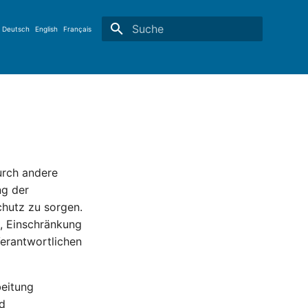
Deutsch
English
Français
Suche wird initialisiert
urch andere
ng der
hutz zu sorgen.
g, Einschränkung
erantwortlichen
beitung
d