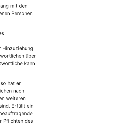
lang mit den
fenen Personen
es
r Hinzuziehung
twortlichen über
twortliche kann
 so hat er
ichen nach
den weiteren
nd. Erfüllt ein
n beauftragende
r Pflichten des