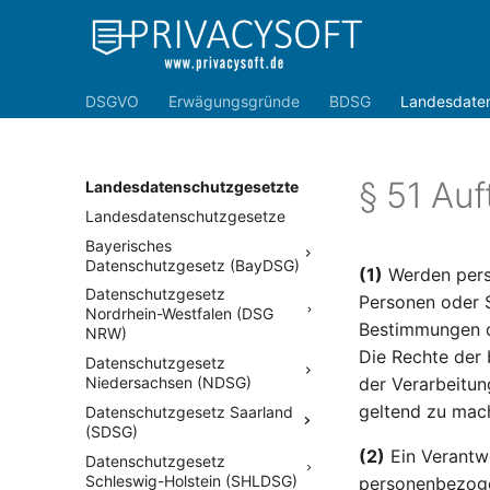
DSGVO
Erwägungsgründe
BDSG
Landesdate
§ 51 Auf
Landesdatenschutzgesetzte
Landesdatenschutzgesetze
Bayerisches
Datenschutzgesetz (BayDSG)
(1)
Werden pers
Datenschutzgesetz
Personen oder S
Nordrhein-Westfalen (DSG
Bestimmungen d
NRW)
Die Rechte der 
Datenschutzgesetz
Niedersachsen (NDSG)
der Verarbeitun
geltend zu mac
Datenschutzgesetz Saarland
(SDSG)
(2)
Ein Verantwo
Datenschutzgesetz
Schleswig-Holstein (SHLDSG)
personenbezoge