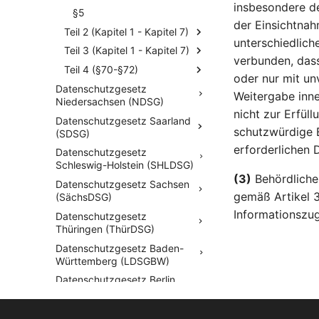
insbesondere d
§5
der Einsichtnah
Teil 2 (Kapitel 1 - Kapitel 7)
unterschiedlich
Teil 3 (Kapitel 1 - Kapitel 7)
verbunden, dass
Teil 4 (§70-§72)
oder nur mit un
Datenschutzgesetz
Weitergabe inne
Niedersachsen (NDSG)
nicht zur Erfüll
Datenschutzgesetz Saarland
schutzwürdige B
(SDSG)
erforderlichen 
Datenschutzgesetz
Schleswig-Holstein (SHLDSG)
(3)
Behördliche
Datenschutzgesetz Sachsen
gemäß Artikel 
(SächsDSG)
Informationszug
Datenschutzgesetz
Thüringen (ThürDSG)
Datenschutzgesetz Baden-
Württemberg (LDSGBW)
Datenschutzgesetz Berlin
(BlnDSG)
Datenschutzgesetz Bremen