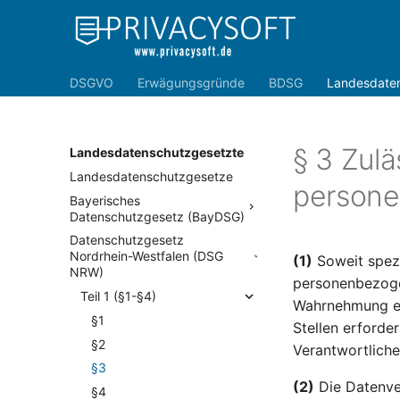
DSGVO
Erwägungsgründe
BDSG
Landesdate
§ 3 Zulä
Landesdatenschutzgesetzte
Landesdatenschutzgesetze
person
Bayerisches
Datenschutzgesetz (BayDSG)
Datenschutzgesetz
Nordrhein-Westfalen (DSG
(1)
Soweit spezi
NRW)
personenbezogen
Teil 1 (§1-§4)
Wahrnehmung ein
§1
Stellen erforde
§2
Verantwortlich
§3
(2)
Die Datenver
§4