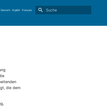
Deutsch
English
Français
Suche wird initialisiert
ung
die
beitenden
lgt, die dem
ng,