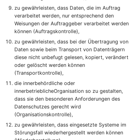
Online-Kennungen zur
Artikel 22 DSGVO
einer Verletzung des
Aufgaben des Vorsitzes
§21
zu gewährleisten, dass Daten, die im Auftrag
Profilerstellung und
Automatisierte
Schutzes
Identifizierung*
verarbeitet werden, nur entsprechend den
Entscheidungen im
personenbezogener Dat
Artikel 75 DSGVO
§22
Einzelfall einschließlich
betroffenen Person
Weisungen der Auftraggeber verarbeitet werden
Sekretariat
Profiling
können (Auftragskontrolle),
§23
Artikel 35 DSGVO
Artikel 76 DSGVO
zu gewährleisten, dass bei der Übertragung von
Artikel 23 DSGVO
Datenschutz-
Vertraulichkeit
Daten sowie beim Transport von Datenträgern
Beschränkungen
Folgenabschätzung
diese nicht unbefugt gelesen, kopiert, verändert
oder gelöscht werden können
Artikel 36 DSGVO
(Transportkontrolle),
Vorherige Konsultation
die innerbehördliche oder
innerbetrieblicheOrganisation so zu gestalten,
Artikel 37 DSGVO
dass sie den besonderen Anforderungen des
Benennung eines
Datenschutzes gerecht wird
Datenschutzbeauftragte
(Organisationskontrolle),
Artikel 38 DSGVO Stellu
zu gewährleisten, dass eingesetzte Systeme im
des
Störungsfall wiederhergestellt werden können
Datenschutzbeauftragte