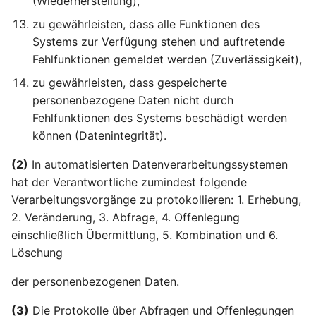
(Wiederherstellung),
zu gewährleisten, dass alle Funktionen des
Artikel 39 DSGVO
Systems zur Verfügung stehen und auftretende
Aufgaben des
Fehlfunktionen gemeldet werden (Zuverlässigkeit),
Datenschutzbeauftragte
zu gewährleisten, dass gespeicherte
Artikel 40 DSGVO
personenbezogene Daten nicht durch
Verhaltensregeln
Fehlfunktionen des Systems beschädigt werden
können (Datenintegrität).
Artikel 41 DSGVO
(2)
In automatisierten Datenverarbeitungssystemen
Überwachung der
genehmigten
hat der Verantwortliche zumindest folgende
Verhaltensregeln
Verarbeitungsvorgänge zu protokollieren: 1. Erhebung,
2. Veränderung, 3. Abfrage, 4. Offenlegung
Artikel 42 DSGVO
einschließlich Übermittlung, 5. Kombination und 6.
Zertifizierung
Löschung
der personenbezogenen Daten.
Artikel 43 DSGVO
Zertifizierungsstellen
(3)
Die Protokolle über Abfragen und Offenlegungen