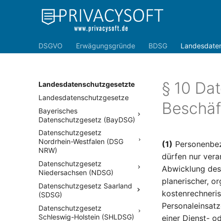
DSGVO
Erwägungsgründe
BDSG
Landesdate
§ 10 Da
Landesdatenschutzgesetzte
Landesdatenschutzgesetze
Beschäf
Bayerisches
Datenschutzgesetz (BayDSG)
Datenschutzgesetz
Nordrhein-Westfalen (DSG
(1)
Personenbez
NRW)
dürfen nur vera
Datenschutzgesetz
Abwicklung des 
Niedersachsen (NDSG)
planerischer, or
Datenschutzgesetz Saarland
kostenrechneri
(SDSG)
Personaleinsatze
Datenschutzgesetz
Schleswig-Holstein (SHLDSG)
einer Dienst- o