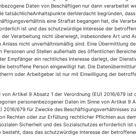
nbezogene Daten von Beschäftigen nur dann verarbeitet w
e tatsächlicheAnhaltspunkte denVerdacht begründen, dass 
äftigungsverhältnis eine Straftat begangen hat, die Verarb
rderlich ist und das schutzwürdige Interesse der betroffe
 der Verarbeitung nicht überwiegt, insbesondere Art und 
n Anlass nicht unverhältnismäßig sind. Eine Übermittlung d
n Personen und Stellen außerhalb des öffentlichen Bereiches
der Empfänger ein rechtliches Interesse darlegt, der Dienst
die betroffene Person eingewilligt hat. Die Datenübermittlu
therrn oder Arbeitgeber ist nur mit Einwilligung der betrof
on Artikel 9 Absatz 1 der Verordnung (EU) 2016/679 ist d
egorien personenbezogener Daten im Sinne von Artikel 9 A
 2016/679 für Zwecke des Beschäftigungsverhältnisses zul
n Rechten oder zur Erfüllung rechtlicher Pflichten aus dem
ozialen Sicherheit und des Sozialschutzes erforderlich ist
besteht, dass das schutzwürdige Interesse der betroffene