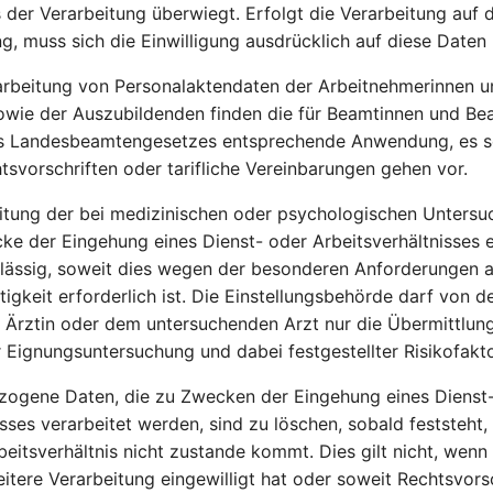
der Verarbeitung überwiegt. Erfolgt die Verarbeitung auf 
ung, muss sich die Einwilligung ausdrücklich auf diese Daten
arbeitung von Personalaktendaten der Arbeitnehmerinnen u
owie der Auszubildenden finden die für Beamtinnen und Be
es Landesbeamtengesetzes entsprechende Anwendung, es s
svorschriften oder tarifliche Vereinbarungen gehen vor.
itung der bei medizinischen oder psychologischen Unters
ke der Eingehung eines Dienst- oder Arbeitsverhältnisses
ulässig, soweit dies wegen der besonderen Anforderungen a
igkeit erforderlich ist. Die Einstellungsbehörde darf von d
 Ärztin oder dem untersuchenden Arzt nur die Übermittlun
 Eignungsuntersuchung und dabei festgestellter Risikofakt
ogene Daten, die zu Zwecken der Eingehung eines Dienst
sses verarbeitet werden, sind zu löschen, sobald feststeht,
beitsverhältnis nicht zustande kommt. Dies gilt nicht, wenn
eitere Verarbeitung eingewilligt hat oder soweit Rechtsvorsc