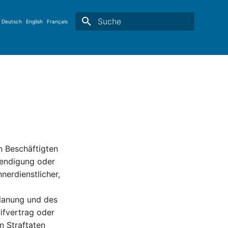
Deutsch
English
Français
Suche wird initialisiert
 Beschäftigten
eendigung oder
nerdienstlicher,
lanung und des
rifvertrag oder
n Straftaten