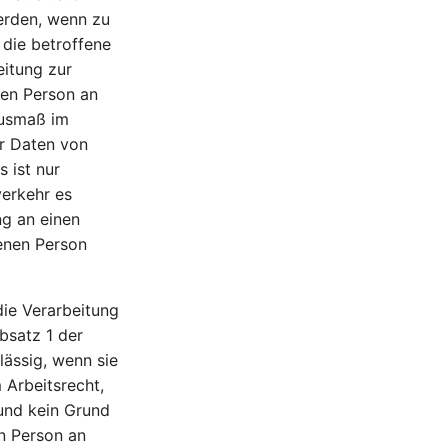
erden, wenn zu
die betroffene
eitung zur
nen Person an
Ausmaß im
er Daten von
 ist nur
verkehr es
ng an einen
fenen Person
ie Verarbeitung
bsatz 1 der
ässig, wenn sie
 Arbeitsrecht,
 und kein Grund
n Person an