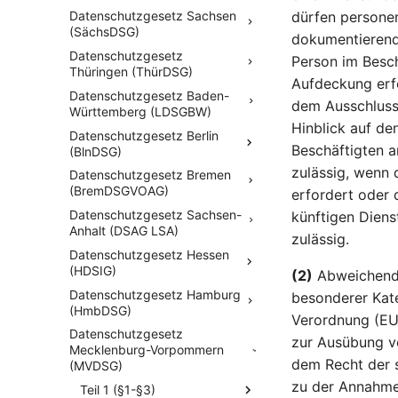
dürfen persone
Datenschutzgesetz Sachsen
(SächsDSG)
dokumentierend
Datenschutzgesetz
Person im Besch
Thüringen (ThürDSG)
Aufdeckung erfo
Datenschutzgesetz Baden-
dem Ausschluss
Württemberg (LDSGBW)
Hinblick auf de
Datenschutzgesetz Berlin
Beschäftigten a
(BlnDSG)
zulässig, wenn 
Datenschutzgesetz Bremen
(BremDSGVOAG)
erfordert oder 
Datenschutzgesetz Sachsen-
künftigen Diens
Anhalt (DSAG LSA)
zulässig.
Datenschutzgesetz Hessen
(HDSIG)
(2)
Abweichend v
Datenschutzgesetz Hamburg
besonderer Kat
(HmbDSG)
Verordnung (EU)
Datenschutzgesetz
zur Ausübung vo
Mecklenburg-Vorpommern
dem Recht der s
(MVDSG)
zu der Annahme 
Teil 1 (§1-§3)