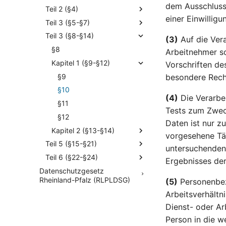
dem Ausschluss 
Teil 2 (§4)
einer Einwillig
Teil 3 (§5-§7)
Teil 3 (§8-§14)
(3)
Auf die Ver
§8
Arbeitnehmer s
Kapitel 1 (§9-§12)
Vorschriften d
§9
besondere Recht
§10
(4)
Die Verarbe
§11
Tests zum Zwec
§12
Daten ist nur z
Kapitel 2 (§13-§14)
vorgesehene Tät
Teil 5 (§15-§21)
untersuchenden
Teil 6 (§22-§24)
Ergebnisses der
Datenschutzgesetz
Rheinland-Pfalz (RLPLDSG)
(5)
Personenbez
Arbeitsverhältni
Dienst- oder Ar
Person in die w