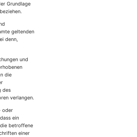
der Grundlage
 beziehen.
nd
amte geltenden
ei denn,
uchungen und
 erhobenen
n die
er
g des
oren verlangen.
- oder
 dass ein
 die betroffene
hriften einer