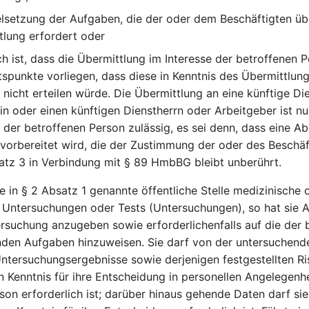
elsetzung der Aufgaben, die der oder dem Beschäftigten üb
tlung erfordert oder
ch ist, dass die Übermittlung im Interesse der betroffenen P
tspunkte vorliegen, dass diese in Kenntnis des Übermittlun
g nicht erteilen würde. Die Übermittlung an eine künftige Di
in oder einen künftigen Dienstherrn oder Arbeitgeber ist nu
g der betroffenen Person zulässig, es sei denn, dass eine 
vorbereitet wird, die der Zustimmung der oder des Beschäf
atz 3 in Verbindung mit § 89 HmbBG bleibt unberührt.
e in § 2 Absatz 1 genannte öffentliche Stelle medizinische 
Untersuchungen oder Tests (Untersuchungen), so hat sie A
suchung anzugeben sowie erforderlichenfalls auf die der 
den Aufgaben hinzuweisen. Sie darf von der untersuchenden
Untersuchungsergebnisse sowie derjenigen festgestellten Ri
n Kenntnis für ihre Entscheidung in personellen Angelegenh
son erforderlich ist; darüber hinaus gehende Daten darf sie