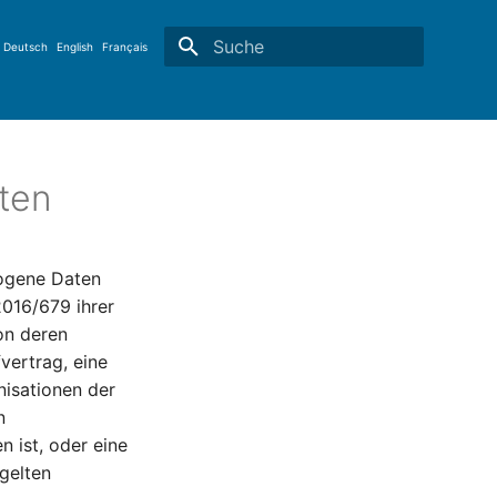
Deutsch
English
Français
Suche wird initialisiert
aten
zogene Daten
2016/679 ihrer
on deren
fvertrag, eine
nisationen der
n
 ist, oder eine
gelten