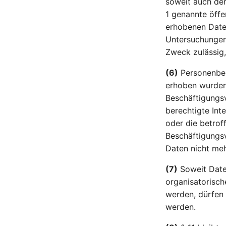
soweit auch dere
1 genannte öffe
erhobenen Daten
Untersuchungen
Zweck zulässig,
(6)
Personenbez
erhoben wurden,
Beschäftigungsv
berechtigte Int
oder die betrof
Beschäftigungsv
Daten nicht meh
(7)
Soweit Date
organisatorisc
werden, dürfen 
werden.