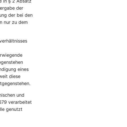
e in § 2 Absatz
tergabe der
ung der bei den
on nur zu dem
erhältnisses
berwiegende
gegenstehen
endigung eines
eit diese
ntgegenstehen.
nischen und
79 verarbeitet
lle genutzt