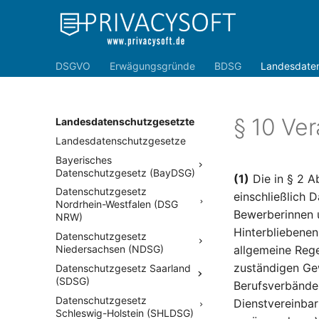
DSGVO
Erwägungsgründe
BDSG
Landesdate
§ 10 Ve
Landesdatenschutzgesetzte
Landesdatenschutzgesetze
Bayerisches
Datenschutzgesetz (BayDSG)
(1)
Die in § 2 A
Datenschutzgesetz
einschließlich 
Nordrhein-Westfalen (DSG
Bewerberinnen u
NRW)
Hinterbliebenen 
Datenschutzgesetz
Niedersachsen (NDSG)
allgemeine Rege
zuständigen Ge
Datenschutzgesetz Saarland
(SDSG)
Berufsverbänden
Datenschutzgesetz
Dienstvereinbar
Schleswig-Holstein (SHLDSG)