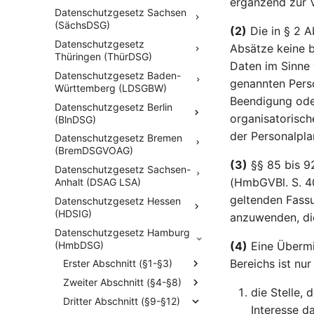
ergänzend zur V
Datenschutzgesetz Sachsen
(SächsDSG)
(2)
Die in § 2 A
Datenschutzgesetz
Absätze keine 
Thüringen (ThürDSG)
Daten im Sinne 
Datenschutzgesetz Baden-
genannten Perso
Württemberg (LDSGBW)
Beendigung ode
Datenschutzgesetz Berlin
organisatorisch
(BlnDSG)
der Personalpla
Datenschutzgesetz Bremen
(BremDSGVOAG)
(3)
§§ 85 bis 
Datenschutzgesetz Sachsen-
(HmbGVBl. S. 40
Anhalt (DSAG LSA)
geltenden Fassu
Datenschutzgesetz Hessen
(HDSIG)
anzuwenden, die
Datenschutzgesetz Hamburg
(HmbDSG)
(4)
Eine Übermit
Bereichs ist nur
Erster Abschnitt (§1-§3)
Zweiter Abschnitt (§4-§8)
die Stelle,
Dritter Abschnitt (§9-§12)
Interesse da