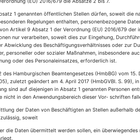
erordnung (EU) 2016/679 die Absätze 2 bis 7.
bsatz 1 genannten öffentlichen Stellen dürfen, soweit die 
besonderen Regelungen enthalten, personenbezogene Daten 
von Artikel 9 Absatz 1 der Verordnung (EU) 2016/679 der i
nen nur verarbeiten, soweit dies zur Eingehung, Durchführ
r Abwicklung des Beschäftigungsverhältnisses oder zur D
er, personeller oder sozialer Maßnahmen, insbesondere au
nung oder des Personaleinsatzes, erforderlich ist.
92 des Hamburgischen Beamtengesetzes (HmbBG) vom 15.
5), zuletzt geändert am 4. April 2017 (HmbGVBl. S. 99), in 
ng sind auf diejenigen in Absatz 1 genannten Personen en
 nicht in den Anwendungsbereich dieser Vor- schriften fall
tlung der Daten von Beschäftigten an Stellen außerhalb de
 zulässig, soweit
 der die Daten übermittelt werden sollen, ein überwiegendes 
rlegt,