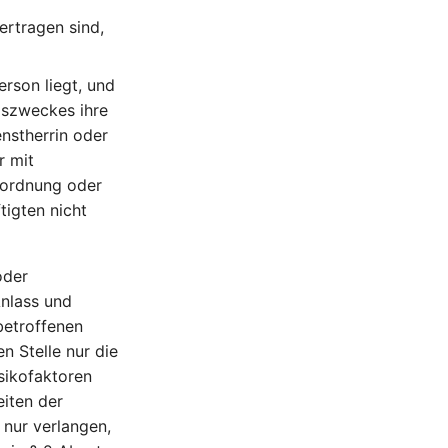
ertragen sind,
erson liegt, und
gszweckes ihre
enstherrin oder
r mit
Abordnung oder
tigten nicht
oder
nlass und
betroffenen
 Stelle nur die
sikofaktoren
eiten der
 nur verlangen,