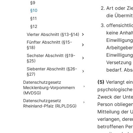
§9
Art oder Zi
§10
die Übermit
§11
offensichtli
§12
keine Anhal
Vierter Abschnitt (§13-§14)
Einwilligun
Fünfter Abschnitt (§15-
Arbeitgeber
§18)
Einwilligun
Sechster Abschnitt (§19-
§25)
Versetzung 
Siebenter Abschnitt (§26-
bedarf. Abs
§27)
(5)
Verlangt ein
Datenschutzgesetz
Mecklenburg-Vorpommern
psychologische 
(MVDSG)
Zweck der Unter
Datenschutzgesetz
Person obliegen
Rheinland-Pfalz (RLPLDSG)
Mitteilung der 
verlangen, dere
betroffenen Per