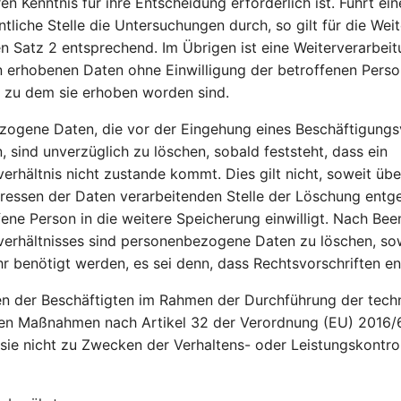
n Kenntnis für ihre Entscheidung erforderlich ist. Führt ein
ntliche Stelle die Untersuchungen durch, so gilt für die Wei
 Satz 2 entsprechend. Im Übrigen ist eine Weiterverarbeit
 erhobenen Daten ohne Einwilligung der betroffenen Pers
 zu dem sie erhoben worden sind.
ogene Daten, die vor der Eingehung eines Beschäftigungsv
 sind unverzüglich zu löschen, sobald feststeht, dass ein
erhältnis nicht zustande kommt. Dies gilt nicht, soweit ü
eressen der Daten verarbeitenden Stelle der Löschung ent
fene Person in die weitere Speicherung einwilligt. Nach Be
erhältnisses sind personenbezogene Daten zu löschen, sow
r benötigt werden, es sei denn, dass Rechtsvorschriften e
n der Beschäftigten im Rahmen der Durchführung der tech
hen Maßnahmen nach Artikel 32 der Verordnung (EU) 2016/6
sie nicht zu Zwecken der Verhaltens- oder Leistungskontro