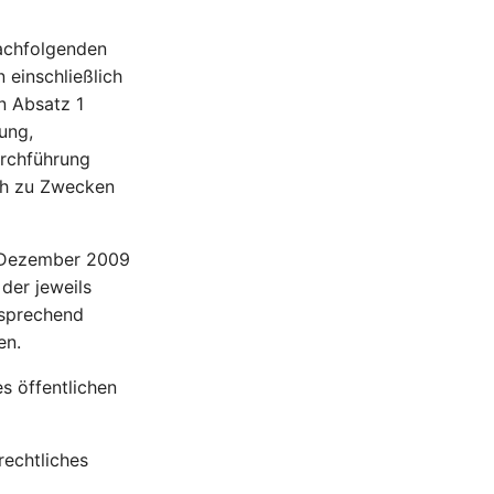
nachfolgenden
einschließlich
n Absatz 1
ung,
urchführung
ch zu Zwecken
 Dezember 2009
der jeweils
tsprechend
en.
s öffentlichen
rechtliches