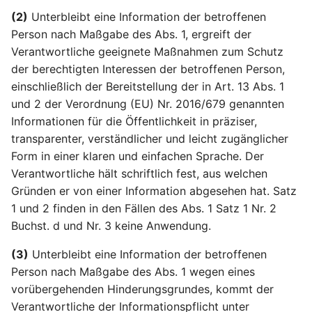
Online-Kennungen zur
Artikel 22 DSGVO
einer Verletzung des
Aufgaben des Vorsitzes
§21
(2)
Unterbleibt eine Information der betroffenen
Profilerstellung und
Automatisierte
Schutzes
Person nach Maßgabe des Abs. 1, ergreift der
Identifizierung*
Entscheidungen im
personenbezogener Dat
Artikel 75 DSGVO
§22
Verantwortliche geeignete Maßnahmen zum Schutz
Einzelfall einschließlich
betroffenen Person
Sekretariat
Profiling
der berechtigten Interessen der betroffenen Person,
§23
Artikel 35 DSGVO
einschließlich der Bereitstellung der in Art. 13 Abs. 1
Artikel 76 DSGVO
Artikel 23 DSGVO
Datenschutz-
und 2 der Verordnung (EU) Nr. 2016/679 genannten
Vertraulichkeit
Beschränkungen
Folgenabschätzung
Informationen für die Öffentlichkeit in präziser,
transparenter, verständlicher und leicht zugänglicher
Artikel 36 DSGVO
Form in einer klaren und einfachen Sprache. Der
Vorherige Konsultation
Verantwortliche hält schriftlich fest, aus welchen
Gründen er von einer Information abgesehen hat. Satz
Artikel 37 DSGVO
1 und 2 finden in den Fällen des Abs. 1 Satz 1 Nr. 2
Benennung eines
Buchst. d und Nr. 3 keine Anwendung.
Datenschutzbeauftragte
(3)
Unterbleibt eine Information der betroffenen
Person nach Maßgabe des Abs. 1 wegen eines
Artikel 38 DSGVO Stellu
des
vorübergehenden Hinderungsgrundes, kommt der
Datenschutzbeauftragte
Verantwortliche der Informationspflicht unter