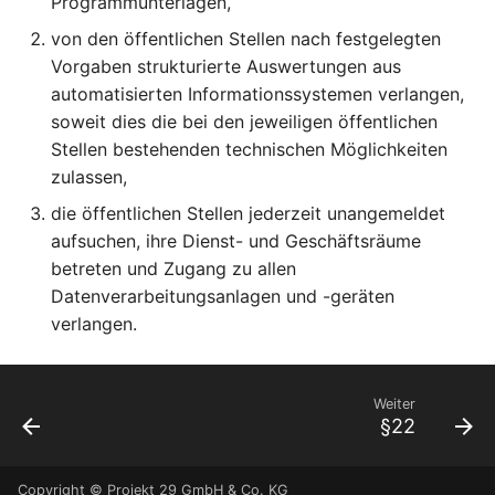
Programmunterlagen,
von den öffentlichen Stellen nach festgelegten
Artikel 39 DSGVO
Vorgaben strukturierte Auswertungen aus
Aufgaben des
automatisierten Informationssystemen verlangen,
Datenschutzbeauftragte
soweit dies die bei den jeweiligen öffentlichen
Stellen bestehenden technischen Möglichkeiten
Artikel 40 DSGVO
zulassen,
Verhaltensregeln
die öffentlichen Stellen jederzeit unangemeldet
Artikel 41 DSGVO
aufsuchen, ihre Dienst- und Geschäftsräume
Überwachung der
betreten und Zugang zu allen
genehmigten
Datenverarbeitungsanlagen und -geräten
Verhaltensregeln
verlangen.
Artikel 42 DSGVO
Zertifizierung
Weiter
§22
Artikel 43 DSGVO
Zertifizierungsstellen
Copyright © Projekt 29 GmbH & Co. KG