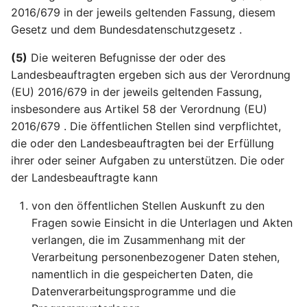
Online-Kennungen zur
Artikel 22 DSGVO
einer Verletzung des
Aufgaben des Vorsitzes
§21
2016/679 in der jeweils geltenden Fassung, diesem
Profilerstellung und
Automatisierte
Schutzes
Gesetz und dem Bundesdatenschutzgesetz .
Identifizierung*
Entscheidungen im
personenbezogener Dat
Artikel 75 DSGVO
§22
Einzelfall einschließlich
betroffenen Person
Sekretariat
(5)
Die weiteren Befugnisse der oder des
Profiling
Landesbeauftragten ergeben sich aus der Verordnung
§23
Artikel 35 DSGVO
Artikel 76 DSGVO
(EU) 2016/679 in der jeweils geltenden Fassung,
Artikel 23 DSGVO
Datenschutz-
Vertraulichkeit
insbesondere aus Artikel 58 der Verordnung (EU)
Beschränkungen
Folgenabschätzung
2016/679 . Die öffentlichen Stellen sind verpflichtet,
die oder den Landesbeauftragten bei der Erfüllung
Artikel 36 DSGVO
ihrer oder seiner Aufgaben zu unterstützen. Die oder
Vorherige Konsultation
der Landesbeauftragte kann
Artikel 37 DSGVO
von den öffentlichen Stellen Auskunft zu den
Benennung eines
Fragen sowie Einsicht in die Unterlagen und Akten
Datenschutzbeauftragte
verlangen, die im Zusammenhang mit der
Verarbeitung personenbezogener Daten stehen,
Artikel 38 DSGVO Stellu
namentlich in die gespeicherten Daten, die
des
Datenverarbeitungsprogramme und die
Datenschutzbeauftragte