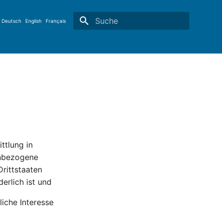
Deutsch
English
Français
Suche wird initialisiert
ttlung in
enbezogene
Drittstaaten
erlich ist und
liche Interesse