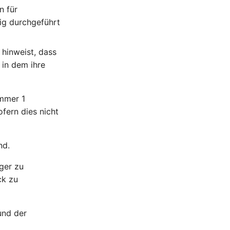
n für
tig durchgeführt
 hinweist, dass
 in dem ihre
ummer 1
fern dies nicht
nd.
ger zu
ck zu
und der