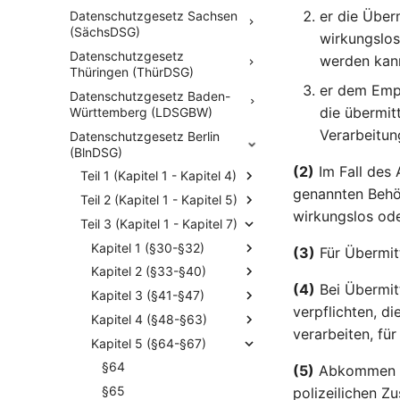
er die Über
Datenschutzgesetz Sachsen
(SächsDSG)
wirkungslos
Datenschutzgesetz
werden kan
Thüringen (ThürDSG)
er dem Empf
Datenschutzgesetz Baden-
die übermit
Württemberg (LDSGBW)
Verarbeitun
Datenschutzgesetz Berlin
(BlnDSG)
(2)
Im Fall des 
Teil 1 (Kapitel 1 - Kapitel 4)
genannten Behör
Teil 2 (Kapitel 1 - Kapitel 5)
wirkungslos ode
Teil 3 (Kapitel 1 - Kapitel 7)
Kapitel 1 (§30-§32)
(3)
Für Übermitt
Kapitel 2 (§33-§40)
(4)
Bei Übermit
Kapitel 3 (§41-§47)
verpflichten, d
Kapitel 4 (§48-§63)
verarbeiten, für
Kapitel 5 (§64-§67)
§64
(5)
Abkommen im
§65
polizeilichen Z