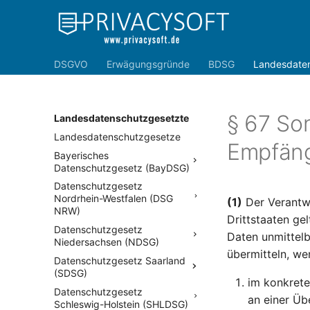
DSGVO
Erwägungsgründe
BDSG
Landesdate
§ 67 So
Landesdatenschutzgesetzte
Landesdatenschutzgesetze
Empfänge
Bayerisches
Datenschutzgesetz (BayDSG)
Datenschutzgesetz
Nordrhein-Westfalen (DSG
(1)
Der Verantwo
NRW)
Drittstaaten g
Datenschutzgesetz
Daten unmittelb
Niedersachsen (NDSG)
übermitteln, we
Datenschutzgesetz Saarland
(SDSG)
im konkrete
Datenschutzgesetz
an einer Üb
Schleswig-Holstein (SHLDSG)