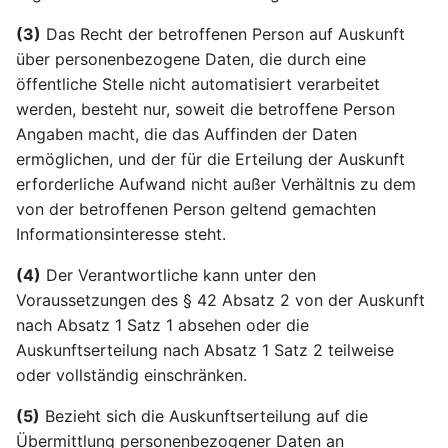
Online-Kennungen zur
Artikel 22 DSGVO
einer Verletzung des
Aufgaben des Vorsitzes
§21
Profilerstellung und
Automatisierte
Schutzes
(3)
Das Recht der betroffenen Person auf Auskunft
Identifizierung*
Entscheidungen im
personenbezogener Dat
Artikel 75 DSGVO
über personenbezogene Daten, die durch eine
§22
Einzelfall einschließlich
betroffenen Person
Sekretariat
öffentliche Stelle nicht automatisiert verarbeitet
Profiling
werden, besteht nur, soweit die betroffene Person
§23
Artikel 35 DSGVO
Artikel 76 DSGVO
Angaben macht, die das Auffinden der Daten
Artikel 23 DSGVO
Datenschutz-
Vertraulichkeit
ermöglichen, und der für die Erteilung der Auskunft
Beschränkungen
Folgenabschätzung
erforderliche Aufwand nicht außer Verhältnis zu dem
von der betroffenen Person geltend gemachten
Artikel 36 DSGVO
Informationsinteresse steht.
Vorherige Konsultation
(4)
Der Verantwortliche kann unter den
Artikel 37 DSGVO
Voraussetzungen des § 42 Absatz 2 von der Auskunft
Benennung eines
nach Absatz 1 Satz 1 absehen oder die
Datenschutzbeauftragte
Auskunftserteilung nach Absatz 1 Satz 2 teilweise
oder vollständig einschränken.
Artikel 38 DSGVO Stellu
des
(5)
Bezieht sich die Auskunftserteilung auf die
Datenschutzbeauftragte
Übermittlung personenbezogener Daten an