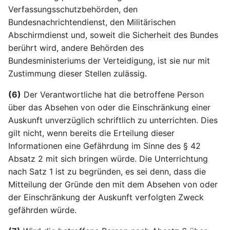
Verfassungsschutzbehörden, den
Artikel 39 DSGVO
Bundesnachrichtendienst, den Militärischen
Aufgaben des
Abschirmdienst und, soweit die Sicherheit des Bundes
Datenschutzbeauftragte
berührt wird, andere Behörden des
Bundesministeriums der Verteidigung, ist sie nur mit
Artikel 40 DSGVO
Zustimmung dieser Stellen zulässig.
Verhaltensregeln
(6)
Der Verantwortliche hat die betroffene Person
über das Absehen von oder die Einschränkung einer
Artikel 41 DSGVO
Überwachung der
Auskunft unverzüglich schriftlich zu unterrichten. Dies
genehmigten
gilt nicht, wenn bereits die Erteilung dieser
Verhaltensregeln
Informationen eine Gefährdung im Sinne des § 42
Absatz 2 mit sich bringen würde. Die Unterrichtung
Artikel 42 DSGVO
nach Satz 1 ist zu begründen, es sei denn, dass die
Zertifizierung
Mitteilung der Gründe den mit dem Absehen von oder
der Einschränkung der Auskunft verfolgten Zweck
Artikel 43 DSGVO
gefährden würde.
Zertifizierungsstellen