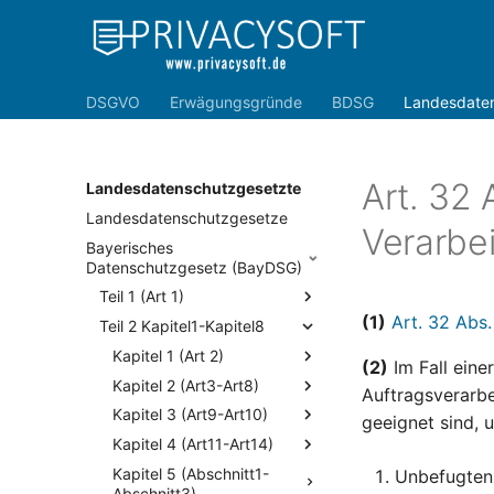
DSGVO
Erwägungsgründe
BDSG
Landesdate
Art. 32 
Landesdatenschutzgesetzte
Landesdatenschutzgesetze
Verarbe
Bayerisches
Datenschutzgesetz (BayDSG)
Teil 1 (Art 1)
(1)
Art. 32 Abs
Teil 2 Kapitel1-Kapitel8
Kapitel 1 (Art 2)
(2)
Im Fall eine
Kapitel 2 (Art3-Art8)
Auftragsverarbe
Kapitel 3 (Art9-Art10)
geeignet sind, 
Kapitel 4 (Art11-Art14)
Kapitel 5 (Abschnitt1-
Unbefugten
Abschnitt3)