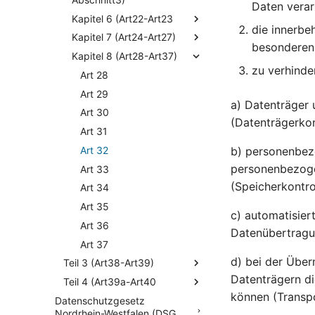
Daten verar
Kapitel 6 (Art22-Art23
die innerbe
Kapitel 7 (Art24-Art27)
besonderen 
Kapitel 8 (Art28-Art37)
zu verhinde
Art 28
Art 29
a) Datenträger 
Art 30
(Datenträgerkon
Art 31
Art 32
b) personenbez
personenbezoge
Art 33
(Speicherkontrol
Art 34
Art 35
c) automatisier
Art 36
Datenübertragu
Art 37
d) bei der Übe
Teil 3 (Art38-Art39)
Datenträgern di
Teil 4 (Art39a-Art40
können (Transpo
Datenschutzgesetz
Nordrhein-Westfalen (DSG