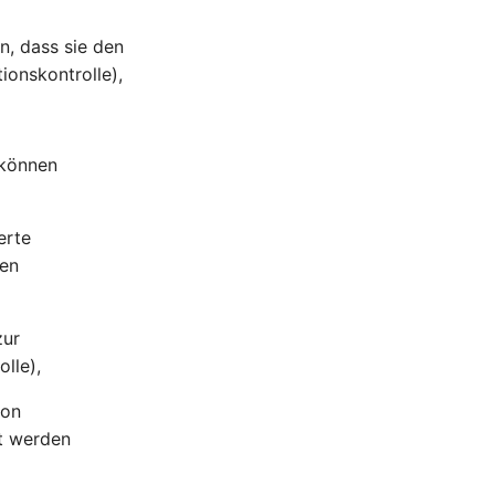
n, dass sie den
onskontrolle),
 können
erte
den
zur
lle),
von
ht werden