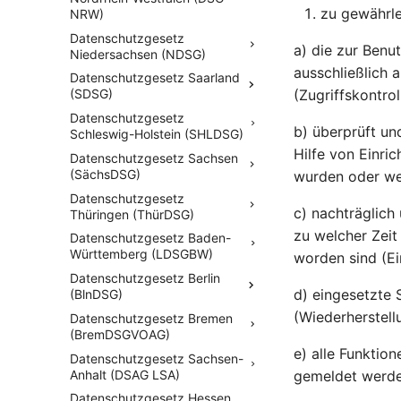
zu gewährle
NRW)
Datenschutzgesetz
a) die zur Benu
Niedersachsen (NDSG)
ausschließlich 
Datenschutzgesetz Saarland
(Zugriffskontrol
(SDSG)
Datenschutzgesetz
b) überprüft un
Schleswig-Holstein (SHLDSG)
Hilfe von Einri
Datenschutzgesetz Sachsen
(SächsDSG)
wurden oder we
Datenschutzgesetz
c) nachträglich
Thüringen (ThürDSG)
zu welcher Zei
Datenschutzgesetz Baden-
Württemberg (LDSGBW)
worden sind (Ei
Datenschutzgesetz Berlin
d) eingesetzte 
(BlnDSG)
(Wiederherstell
Datenschutzgesetz Bremen
(BremDSGVOAG)
e) alle Funktio
Datenschutzgesetz Sachsen-
Anhalt (DSAG LSA)
gemeldet werden
Datenschutzgesetz Hessen