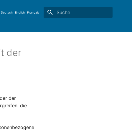
Deutsch
English
Français
Suche wird initialisiert
t der
der der
greifen, die
rsonenbezogene