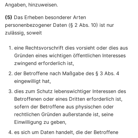
Online-Kennungen zur
Artikel 22 DSGVO
einer Verletzung des
Aufgaben des Vorsitzes
Datenschutzgesetz
Angaben, hinzuweisen.
Profilerstellung und
Automatisierte
Schutzes
Rheinland-Pfalz
Identifizierung*
Entscheidungen im
personenbezogener Dat
(RLPLDSG)
Artikel 75 DSGVO
(5)
Das Erheben besonderer Arten
Einzelfall einschließlich
betroffenen Person
Sekretariat
personenbezogener Daten (§ 2 Abs. 10) ist nur
Profiling
zulässig, soweit
Artikel 35 DSGVO
Artikel 76 DSGVO
Artikel 23 DSGVO
Datenschutz-
Vertraulichkeit
eine Rechtsvorschrift dies vorsieht oder dies aus
Beschränkungen
Folgenabschätzung
Gründen eines wichtigen öffentlichen Interesses
zwingend erforderlich ist,
Artikel 36 DSGVO
der Betroffene nach Maßgabe des § 3 Abs. 4
Vorherige Konsultation
eingewilligt hat,
Artikel 37 DSGVO
dies zum Schutz lebenswichtiger Interessen des
Benennung eines
Betroffenen oder eines Dritten erforderlich ist,
Datenschutzbeauftragte
sofern der Betroffene aus physischen oder
rechtlichen Gründen außerstande ist, seine
Artikel 38 DSGVO Stellu
Einwilligung zu geben,
des
es sich um Daten handelt, die der Betroffene
Datenschutzbeauftragte