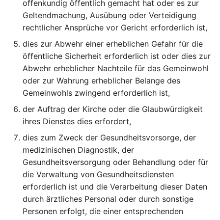
offenkundig öffentlich gemacht hat oder es zur
Geltendmachung, Ausübung oder Verteidigung
Artikel 39 DSGVO
rechtlicher Ansprüche vor Gericht erforderlich ist,
Aufgaben des
Datenschutzbeauftragte
dies zur Abwehr einer erheblichen Gefahr für die
öffentliche Sicherheit erforderlich ist oder dies zur
Artikel 40 DSGVO
Abwehr erheblicher Nachteile für das Gemeinwohl
Verhaltensregeln
oder zur Wahrung erheblicher Belange des
Gemeinwohls zwingend erforderlich ist,
Artikel 41 DSGVO
der Auftrag der Kirche oder die Glaubwürdigkeit
Überwachung der
ihres Dienstes dies erfordert,
genehmigten
dies zum Zweck der Gesundheitsvorsorge, der
Verhaltensregeln
medizinischen Diagnostik, der
Gesundheitsversorgung oder Behandlung oder für
Artikel 42 DSGVO
Zertifizierung
die Verwaltung von Gesundheitsdiensten
erforderlich ist und die Verarbeitung dieser Daten
Artikel 43 DSGVO
durch ärztliches Personal oder durch sonstige
Zertifizierungsstellen
Personen erfolgt, die einer entsprechenden