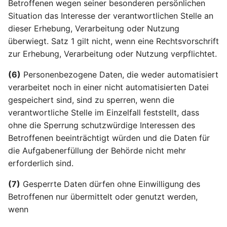
Online-Kennungen zur
Artikel 22 DSGVO
einer Verletzung des
Betroffenen wegen seiner besonderen persönlichen
Aufgaben des Vorsitzes
Datenschutzgesetz
Profilerstellung und
Automatisierte
Schutzes
Rheinland-Pfalz
Situation das Interesse der verantwortlichen Stelle an
Identifizierung*
Entscheidungen im
personenbezogener Dat
(RLPLDSG)
Artikel 75 DSGVO
dieser Erhebung, Verarbeitung oder Nutzung
Einzelfall einschließlich
betroffenen Person
Sekretariat
überwiegt. Satz 1 gilt nicht, wenn eine Rechtsvorschrift
Profiling
zur Erhebung, Verarbeitung oder Nutzung verpflichtet.
Artikel 35 DSGVO
Artikel 76 DSGVO
(6)
Personenbezogene Daten, die weder automatisiert
Artikel 23 DSGVO
Datenschutz-
Vertraulichkeit
Beschränkungen
Folgenabschätzung
verarbeitet noch in einer nicht automatisierten Datei
gespeichert sind, sind zu sperren, wenn die
Artikel 36 DSGVO
verantwortliche Stelle im Einzelfall feststellt, dass
Vorherige Konsultation
ohne die Sperrung schutzwürdige Interessen des
Betroffenen beeinträchtigt würden und die Daten für
Artikel 37 DSGVO
die Aufgabenerfüllung der Behörde nicht mehr
Benennung eines
erforderlich sind.
Datenschutzbeauftragte
(7)
Gesperrte Daten dürfen ohne Einwilligung des
Betroffenen nur übermittelt oder genutzt werden,
Artikel 38 DSGVO Stellu
wenn
des
Datenschutzbeauftragte