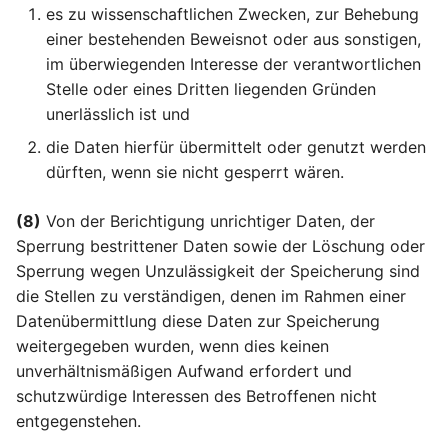
es zu wissenschaftlichen Zwecken, zur Behebung
einer bestehenden Beweisnot oder aus sonstigen,
Artikel 39 DSGVO
Aufgaben des
im überwiegenden Interesse der verantwortlichen
Datenschutzbeauftragte
Stelle oder eines Dritten liegenden Gründen
unerlässlich ist und
Artikel 40 DSGVO
die Daten hierfür übermittelt oder genutzt werden
Verhaltensregeln
dürften, wenn sie nicht gesperrt wären.
Artikel 41 DSGVO
(8)
Von der Berichtigung unrichtiger Daten, der
Überwachung der
Sperrung bestrittener Daten sowie der Löschung oder
genehmigten
Sperrung wegen Unzulässigkeit der Speicherung sind
Verhaltensregeln
die Stellen zu verständigen, denen im Rahmen einer
Datenübermittlung diese Daten zur Speicherung
Artikel 42 DSGVO
weitergegeben wurden, wenn dies keinen
Zertifizierung
unverhältnismäßigen Aufwand erfordert und
schutzwürdige Interessen des Betroffenen nicht
Artikel 43 DSGVO
entgegenstehen.
Zertifizierungsstellen