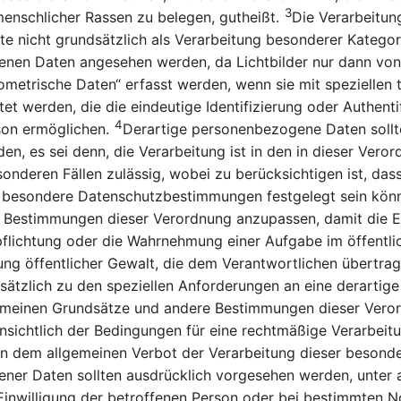
3
enschlicher Rassen zu belegen, gutheißt.
Die Verarbeitun
llte nicht grundsätzlich als Verarbeitung besonderer Katego
nen Daten angesehen werden, da Lichtbilder nur dann von 
iometrische Daten“ erfasst werden, wenn sie mit speziellen
tet werden, die die eindeutige Identifizierung oder Authenti
4
son ermöglichen.
Derartige personenbezogene Daten sollt
den, es sei denn, die Verarbeitung ist in den in dieser Vero
onderen Fällen zulässig, wobei zu berücksichtigen ist, das
n besondere Datenschutzbestimmungen festgelegt sein kön
Bestimmungen dieser Verordnung anzupassen, damit die Ei
pflichtung oder die Wahrnehmung einer Aufgabe im öffentli
ng öffentlicher Gewalt, die dem Verantwortlichen übertra
sätzlich zu den speziellen Anforderungen an eine derartige
lgemeinen Grundsätze und andere Bestimmungen dieser Vero
nsichtlich der Bedingungen für eine rechtmäßige Verarbeitu
 dem allgemeinen Verbot der Verarbeitung dieser besonde
ner Daten sollten ausdrücklich vorgesehen werden, unter 
Einwilligung der betroffenen Person oder bei bestimmten N