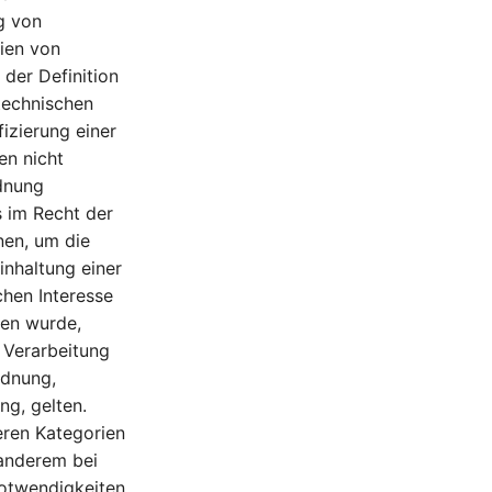
g von
rien von
der Definition
 technischen
fizierung einer
en nicht
rdnung
s im Recht der
nen, um die
nhaltung einer
chen Interesse
gen wurde,
 Verarbeitung
rdnung,
ng, gelten.
ren Kategorien
anderem bei
otwendigkeiten,