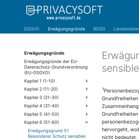
DSGVO
Erwägungsgründe
BDSG
Landesdate
Erwägun
Erwägungsgründe
Erwägungsgründe der EU-
sensibl
Datenschutz-Grundverordnung
(EU-DSGVO)
Kapitel 1 (1-10)
Kapitel 2 (11-20)
1
Personenbezoge
Kapitel 3 (21-30)
Grundfreiheiten
Kapitel 4 (31-40)
Zusammenhang mi
Grundfreiheiten
Kapitel 5 (41-50)
personenbezoge
Kapitel 6 (51-60)
hervorgeht, wob
Erwägungsgrund 51
Besonderer Schutz sensibler
nicht bedeutet,