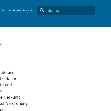
Deutsch
English
Français
Suche wird initialisiert
z
chte und
tz, da im
hte und
n
e Herkunft
eser Verordnung
tenz