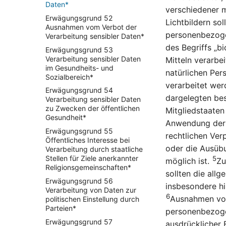
Daten*
verschiedener m
Erwägungsgrund 52
Lichtbildern so
Ausnahmen vom Verbot der
personenbezoge
Verarbeitung sensibler Daten*
des Begriffs „b
Erwägungsgrund 53
Verarbeitung sensibler Daten
Mitteln verarbei
im Gesundheits- und
natürlichen Per
Sozialbereich*
verarbeitet wer
Erwägungsgrund 54
dargelegten bes
Verarbeitung sensibler Daten
zu Zwecken der öffentlichen
Mitgliedstaate
Gesundheit*
Anwendung der 
Erwägungsgrund 55
rechtlichen Ver
Öffentliches Interesse bei
oder die Ausübu
Verarbeitung durch staatliche
Stellen für Ziele anerkannter
5
möglich ist.
Zu
Religionsgemeinschaften*
sollten die al
Erwägungsgrund 56
insbesondere hi
Verarbeitung von Daten zur
6
Ausnahmen von
politischen Einstellung durch
Parteien*
personenbezoge
Erwägungsgrund 57
ausdrücklicher 