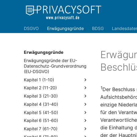
DSGVO
Erwägungsgründe
BDSG
Landesdate
Erwägu
Erwägungsgründe
Erwägungsgründe der EU-
Beschlü
Datenschutz-Grundverordnung
(EU-DSGVO)
Kapitel 1 (1-10)
Kapitel 2 (11-20)
1
Der Beschluss 
Kapitel 3 (21-30)
Aufsichtsbehör
Kapitel 4 (31-40)
einzige Niederl
für den Verantw
Kapitel 5 (41-50)
Verantwortliche
Kapitel 6 (51-60)
die Einhaltung 
Kapitel 7 (61-70)
der der Hauptni
Kapitel 8 (71-80)