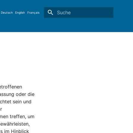
Deutsch
English
Français
Suche wird initialisiert
etroffenen
assung oder die
chtet sein und
r
men treffen, um
ewährleisten,
s im Hinblick