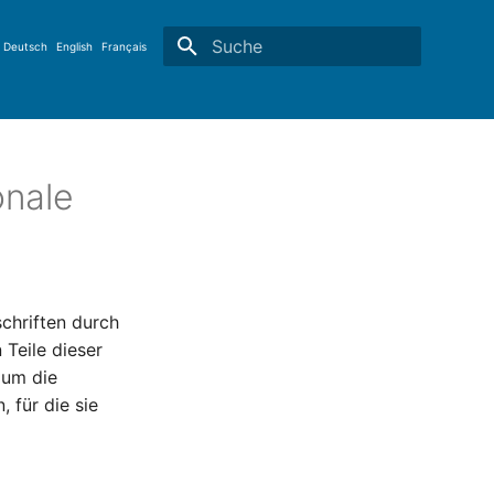
Deutsch
English
Français
Suche wird initialisiert
onale
chriften durch
 Teile dieser
 um die
 für die sie