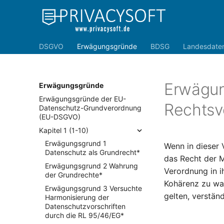
DSGVO
Erwägungsgründe
BDSG
Landesdate
Erwägun
Erwägungsgründe
Erwägungsgründe der EU-
Rechtsv
Datenschutz-Grundverordnung
(EU-DSGVO)
Kapitel 1 (1-10)
Erwägungsgrund 1
Wenn in dieser 
Datenschutz als Grundrecht*
das Recht der M
Erwägungsgrund 2 Wahrung
Verordnung in i
der Grundrechte*
Kohärenz zu wah
Erwägungsgrund 3 Versuchte
gelten, verstän
Harmonisierung der
Datenschutzvorschriften
durch die RL 95/46/EG*