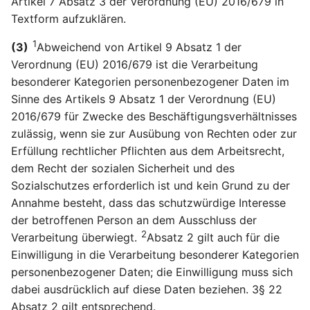
Online-Kennungen zur
Artikel 7 Absatz 3 der Verordnung (EU) 2016/679 in
Artikel 22 DSGVO
einer Verletzung des
Aufgaben des Vorsitzes
Datenschutzgesetz
§21
Profilerstellung und
Automatisierte
Schutzes
Textform aufzuklären.
Rheinland-Pfalz
Identifizierung*
Entscheidungen im
personenbezogener Dat
(RLPLDSG)
Artikel 75 DSGVO
1
§22
(3)
Abweichend von Artikel 9 Absatz 1 der
Einzelfall einschließlich
betroffenen Person
Sekretariat
Verordnung (EU) 2016/679 ist die Verarbeitung
Profiling
§23
besonderer Kategorien personenbezogener Daten im
Artikel 35 DSGVO
Artikel 76 DSGVO
Sinne des Artikels 9 Absatz 1 der Verordnung (EU)
Artikel 23 DSGVO
Datenschutz-
Vertraulichkeit
2016/679 für Zwecke des Beschäftigungsverhältnisses
Beschränkungen
Folgenabschätzung
zulässig, wenn sie zur Ausübung von Rechten oder zur
Erfüllung rechtlicher Pflichten aus dem Arbeitsrecht,
Artikel 36 DSGVO
dem Recht der sozialen Sicherheit und des
Vorherige Konsultation
Sozialschutzes erforderlich ist und kein Grund zu der
Annahme besteht, dass das schutzwürdige Interesse
Artikel 37 DSGVO
Benennung eines
der betroffenen Person an dem Ausschluss der
2
Datenschutzbeauftragte
Verarbeitung überwiegt.
Absatz 2 gilt auch für die
Einwilligung in die Verarbeitung besonderer Kategorien
Artikel 38 DSGVO Stellu
personenbezogener Daten; die Einwilligung muss sich
des
dabei ausdrücklich auf diese Daten beziehen. 3§ 22
Datenschutzbeauftragte
Absatz 2 gilt entsprechend.