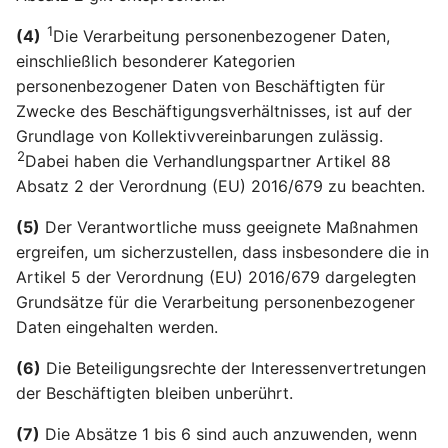
1
(4)
Die Verarbeitung personenbezogener Daten,
Artikel 39 DSGVO
einschließlich besonderer Kategorien
Aufgaben des
personenbezogener Daten von Beschäftigten für
Datenschutzbeauftragte
Zwecke des Beschäftigungsverhältnisses, ist auf der
Grundlage von Kollektivvereinbarungen zulässig.
Artikel 40 DSGVO
2
Verhaltensregeln
Dabei haben die Verhandlungspartner Artikel 88
Absatz 2 der Verordnung (EU) 2016/679 zu beachten.
Artikel 41 DSGVO
(5)
Der Verantwortliche muss geeignete Maßnahmen
Überwachung der
ergreifen, um sicherzustellen, dass insbesondere die in
genehmigten
Artikel 5 der Verordnung (EU) 2016/679 dargelegten
Verhaltensregeln
Grundsätze für die Verarbeitung personenbezogener
Daten eingehalten werden.
Artikel 42 DSGVO
Zertifizierung
(6)
Die Beteiligungsrechte der Interessenvertretungen
der Beschäftigten bleiben unberührt.
Artikel 43 DSGVO
Zertifizierungsstellen
(7)
Die Absätze 1 bis 6 sind auch anzuwenden, wenn